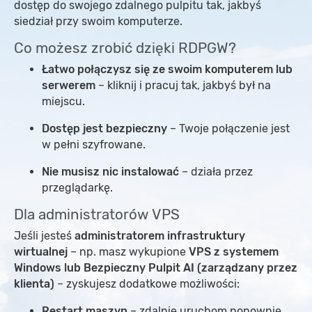
dostęp do swojego zdalnego pulpitu tak, jakbyś
siedział przy swoim komputerze.
Co możesz zrobić dzięki RDPGW?
Łatwo połączysz się ze swoim komputerem lub
serwerem
– kliknij i pracuj tak, jakbyś był na
miejscu.
Dostęp jest bezpieczny
– Twoje połączenie jest
w pełni szyfrowane.
Nie musisz nic instalować
– działa przez
przeglądarkę.
Dla administratorów VPS
Jeśli jesteś
administratorem infrastruktury
wirtualnej
– np. masz wykupione
VPS z systemem
Windows lub Bezpieczny Pulpit AI (zarządzany przez
klienta)
– zyskujesz dodatkowe możliwości:
Restart maszyn
– zdalnie uruchom ponownie