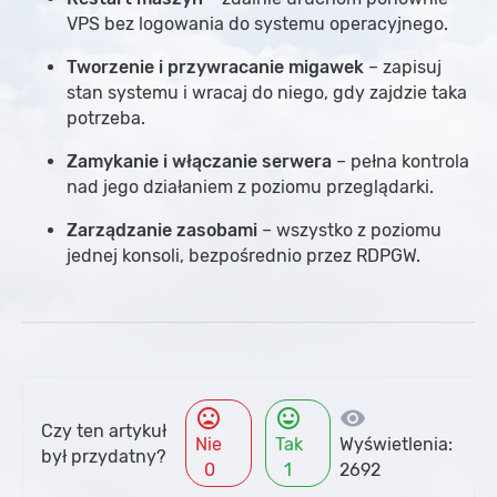
VPS bez logowania do systemu operacyjnego.
Tworzenie i przywracanie migawek
– zapisuj
stan systemu i wracaj do niego, gdy zajdzie taka
potrzeba.
Zamykanie i włączanie serwera
– pełna kontrola
nad jego działaniem z poziomu przeglądarki.
Zarządzanie zasobami
– wszystko z poziomu
jednej konsoli, bezpośrednio przez RDPGW.
mood_bad
mood
visibility
Czy ten artykuł
Nie
Tak
Wyświetlenia:
był przydatny?
0
1
2692