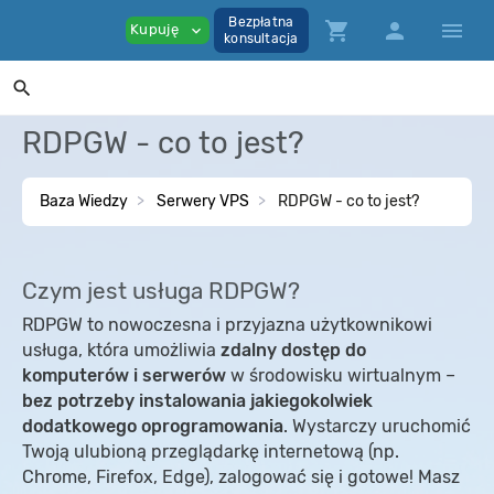
Bezpłatna
shopping_cart
person
menu
Kupuję
expand_more
konsultacja
search
RDPGW - co to jest?
Baza Wiedzy
Serwery VPS
RDPGW - co to jest?
Czym jest usługa RDPGW?
RDPGW to nowoczesna i przyjazna użytkownikowi
usługa, która umożliwia
zdalny dostęp do
komputerów i serwerów
w środowisku wirtualnym –
bez potrzeby instalowania jakiegokolwiek
dodatkowego oprogramowania
. Wystarczy uruchomić
Twoją ulubioną przeglądarkę internetową (np.
Chrome, Firefox, Edge), zalogować się i gotowe! Masz