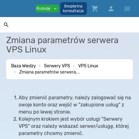
Bezpłatna
shopping_cart
person
menu
Kupuję
expand_more
konsultacja
search
Zmiana parametrów serwera
VPS Linux
Baza Wiedzy
Serwery VPS
VPS Linux
Zmiana parametrów serwera...
Aby zmienić parametry, należy zalogować się na
swoje konto oraz wejść w "zakupione usług" z
menu po lewej stronie.
Kolejnym krokiem jest wybór usługi "Serwery
VPS" oraz należy wskazać serwer/usługę, której
parametry chcemy zmienić.