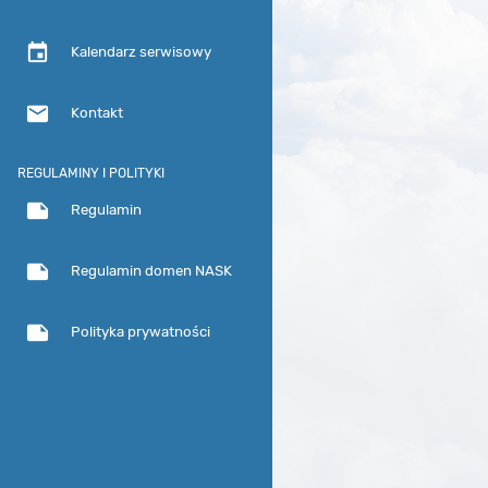
event
Kalendarz serwisowy
email
Kontakt
REGULAMINY I POLITYKI
note
Regulamin
note
Regulamin domen NASK
note
Polityka prywatności