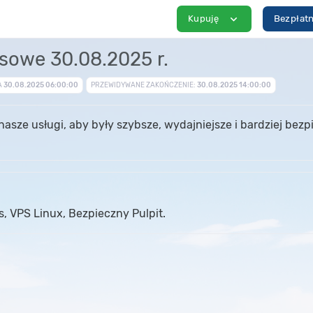
expand_more
Kupuję
Bezpłatn
sowe 30.08.2025 r.
A
30.08.2025 06:00:00
PRZEWIDYWANE ZAKOŃCZENIE:
30.08.2025 14:00:00
asze usługi, aby były szybsze, wydajniejsze i bardziej bez
, VPS Linux, Bezpieczny Pulpit.