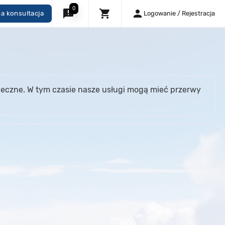
0
announcement
shopping_cart
person
a konsultacja
Logowanie / Rejestracja
pieczne. W tym czasie nasze usługi mogą mieć przerwy