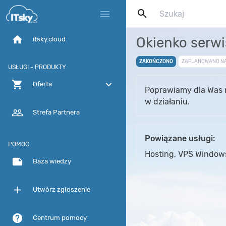
search
menu
home
Okienko serwi
itsky.cloud
ZAKOŃCZONO
ZAPLANOWANO N
USŁUGI - PRODUKTY
shopping_cart
expand_more
Oferta
Poprawiamy dla Was n
w działaniu.
people_outline
Strefa Partnera
Powiązane usługi:
POMOC
Hosting, VPS Windows
note
Baza wiedzy
add
Utwórz zgłoszenie
help
Centrum pomocy