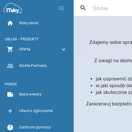
search
menu
home
itsky.cloud
USŁUGI - PRODUKTY
Zdajemy sobie spra
shopping_cart
expand_more
Oferta
Z uwagi na skomp
people_outline
Strefa Partnera
jak usprawnić dz
POMOC
w jaki sposób ob
jak skutecznie z
note
Baza wiedzy
Zarezerwuj bezpłatną
add
Utwórz zgłoszenie
help
Centrum pomocy