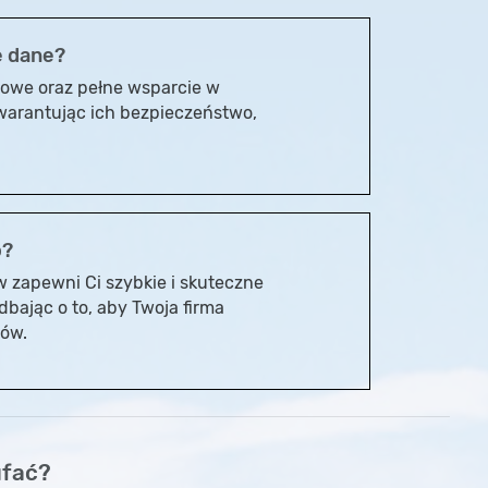
e dane?
owe oraz pełne wsparcie w
warantując ich bezpieczeństwo,
o?
 zapewni Ci szybkie i skuteczne
bając o to, aby Twoja firma
jów.
ufać?