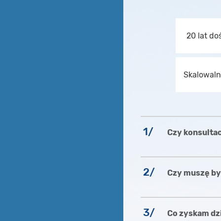
20 lat do
Skalowaln
1/
Czy konsulta
2/
Czy muszę być
3/
Co zyskam dzi