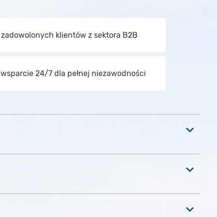
i zadowolonych klientów z sektora B2B
wsparcie 24/7 dla pełnej niezawodności
keyboard_arrow_down
keyboard_arrow_down
keyboard_arrow_down