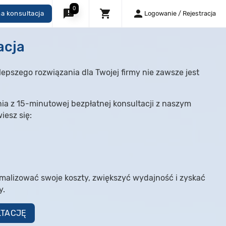
0
announcement
shopping_cart
person
a konsultacja
Logowanie / Rejestracja
acja
epszego rozwiązania dla Twojej firmy nie zawsze jest
a z 15-minutowej bezpłatnej konsultacji z naszym
iesz się:
ymalizować swoje koszty, zwiększyć wydajność i zyskać
y.
LTACJĘ