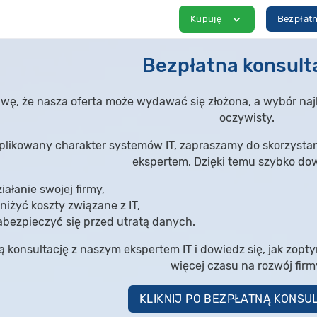
expand_more
Kupuję
Bezpłatn
Bezpłatna konsult
wę, że nasza oferta może wydawać się złożona, a wybór najl
oczywisty.
likowany charakter systemów IT, zapraszamy do skorzystani
ekspertem. Dzięki temu szybko dow
iałanie swojej firmy,
niżyć koszty związane z IT,
abezpieczyć się przed utratą danych.
 konsultację z naszym ekspertem IT i dowiedz się, jak zopt
więcej czasu na rozwój firm
KLIKNIJ PO BEZPŁATNĄ KONSU