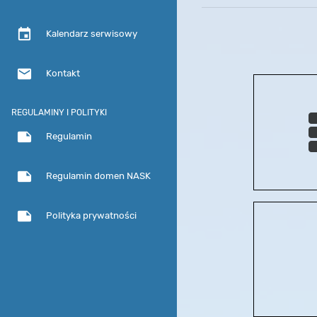
event
Kalendarz serwisowy
email
Kontakt
REGULAMINY I POLITYKI
note
Regulamin
note
Regulamin domen NASK
note
Polityka prywatności