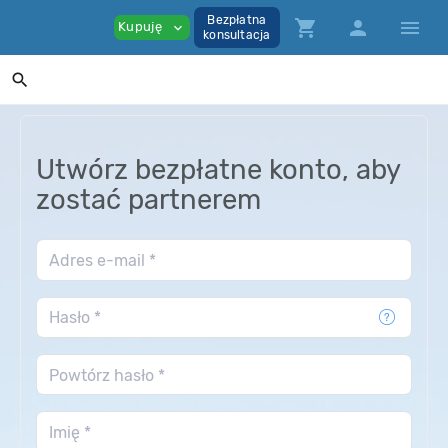
Bezpłatna
shopping_cart
person
menu
Kupuję
expand_more
konsultacja
search
Utwórz bezpłatne konto, aby
zostać partnerem
Adres e-mail *
Hasło *
Powtórz hasło *
Imię *