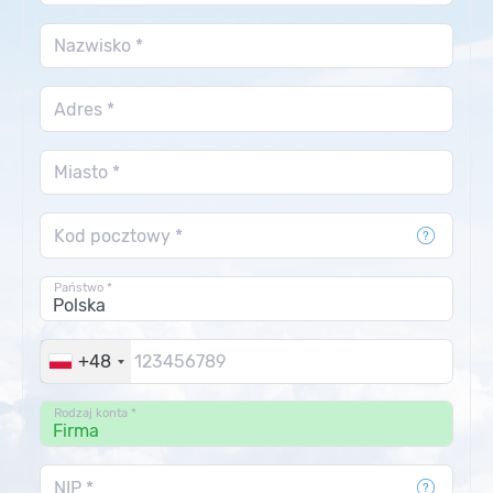
Nazwisko *
Adres *
Miasto *
Kod pocztowy *
Państwo *
+48
Rodzaj konta *
NIP *