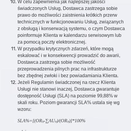
W celu zapewnienia jak najlepszej jakości
świadczonych Usług, Dostawca zastrzega sobie
prawo do możliwości zaistnienia krótkich przerw
technicznych w funkcjonowaniu Usług, związanych
z obsługą i konserwacją systemu, o czym Dostawca
poinformuje Klienta w kalendarzu serwisowym lub
za pomocą poczty elektronicznej.
W przypadku krytycznych zdarzeń, które mogą
eskalować i w konsekwencji prowadzić do awarii,
Dostawca zastrzega sobie możliwość
przeprowadzenia pilnych prac na infrastrukturze
bez zbędnej zwłoki i bez powiadamiania Klienta.
Jeżeli Regulamin świadczonej na rzecz Klienta
Usługi nie stanowi inaczej, Dostawca gwarantuje
dostępność Usługi (SLA) na poziomie 99,88% w
skali roku. Poziom gwarancji SLA% ustala się wg
wzoru:
SLA%=[(OR
ₕ
-
∑
AU
ₕ
)/(OR
ₕ
)]*100%