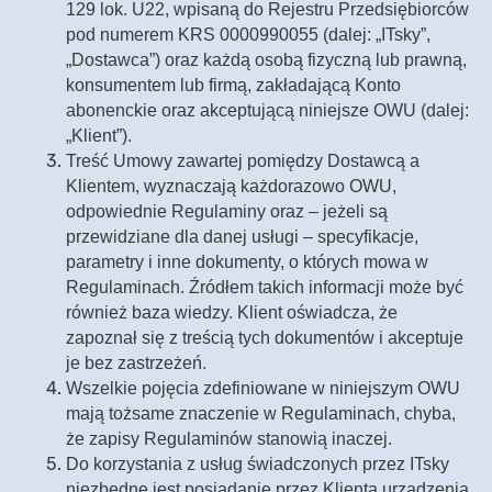
129 lok. U22, wpisaną do Rejestru Przedsiębiorców
pod numerem KRS 0000990055 (dalej: „ITsky”,
„Dostawca”) oraz każdą osobą fizyczną lub prawną,
konsumentem lub firmą, zakładającą Konto
abonenckie oraz akceptującą niniejsze OWU (dalej:
„Klient”).
Treść Umowy zawartej pomiędzy Dostawcą a
Klientem, wyznaczają każdorazowo OWU,
odpowiednie Regulaminy oraz – jeżeli są
przewidziane dla danej usługi – specyfikacje,
parametry i inne dokumenty, o których mowa w
Regulaminach. Źródłem takich informacji może być
również baza wiedzy. Klient oświadcza, że
zapoznał się z treścią tych dokumentów i akceptuje
je bez zastrzeżeń.
Wszelkie pojęcia zdefiniowane w niniejszym OWU
mają tożsame znaczenie w Regulaminach, chyba,
że zapisy Regulaminów stanowią inaczej.
Do korzystania z usług świadczonych przez ITsky
niezbędne jest posiadanie przez Klienta urządzenia