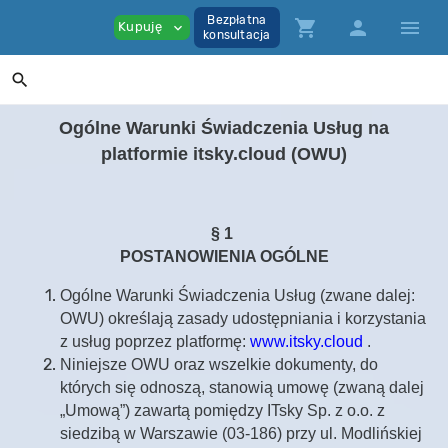
Bezpłatna
shopping_cart
person
menu
Kupuję
expand_more
konsultacja
search
Ogólne Warunki Świadczenia Usług na
platformie itsky.cloud (OWU)
§ 1
POSTANOWIENIA OGÓLNE
Ogólne Warunki Świadczenia Usług (zwane dalej:
OWU) określają zasady udostępniania i korzystania
z usług poprzez platformę:
www.itsky.cloud
.
Niniejsze OWU oraz wszelkie dokumenty, do
których się odnoszą, stanowią umowę (zwaną dalej
„Umową”) zawartą pomiędzy ITsky Sp. z o.o. z
siedzibą w Warszawie (03-186) przy ul. Modlińskiej