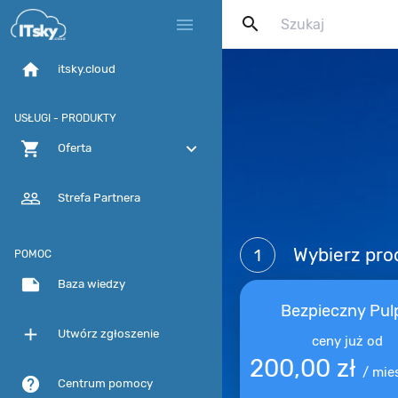
search
menu
home
itsky.cloud
USŁUGI - PRODUKTY
shopping_cart
expand_more
Oferta
people_outline
Strefa Partnera
Wybierz pro
1
POMOC
note
Baza wiedzy
Bezpieczny Pulp
add
Utwórz zgłoszenie
ceny już od
200,00 zł
/
mie
help
Centrum pomocy