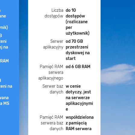
a
Liczba
do 10
ane
dostępów
dostępów
(rozliczane
nik)
per
użytkownik)
B
zeni
Serwer
od 70 GB
j na
aplikacyjny
przestrzeni
dyskowej na
start
 RAM
Pamięć RAM
od 6 GB RAM
serwera
aplikacyjnego
B
zeni na
Serwer baz
w cenie
danych
dotyczy, jest
wana
na serwerze
ja MS
aplikacyjnymi
e
Pamięć RAM
współdzielona
serwera baz
z pamięcią
danych
RAM serwera