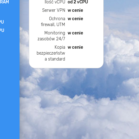
 RAM
Ilość vCPU
od 2 vCPU
Serwer VPN
w cenie
Ochrona
w cenie
PU
firewall, UTM
PU
Monitoring
w cenie
zasobów 24/7
Kopia
w cenie
bezpieczeństw
a standard