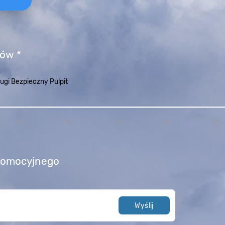
pów *
ługi Bezpieczny Pulpit
11
16
21
26
31
romocyjnego
Wyślij