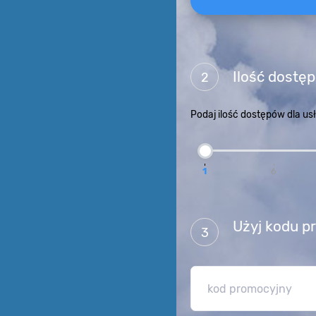
Ilość dostę
2
Podaj ilość dostępów dla us
1
6
Użyj kodu p
3