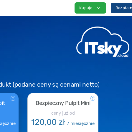
expand_more
Kupuję
Bezpłatn
dukt (podane ceny są cenami netto)
it
Bezpieczny Pulpit Mini
ceny już od
120,00 zł
sięcznie
/
miesięcznie