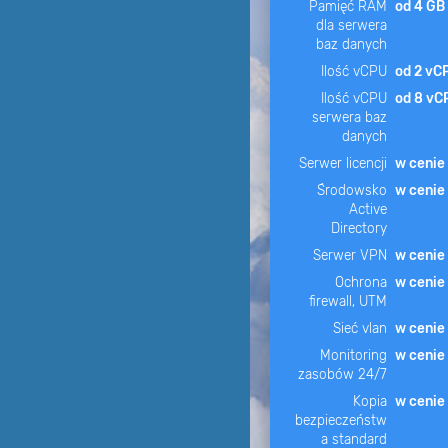
Pamięć RAM
od 4 GB
dla serwera
baz danych
Ilość vCPU
od 2 vC
Ilość vCPU
od 8 vC
serwera baz
danych
Serwer licencji
w cenie
Środowsko
w cenie
Active
Directory
Serwer VPN
w cenie
Ochrona
w cenie
firewall, UTM
Sieć vlan
w cenie
Monitoring
w cenie
zasobów 24/7
Kopia
w cenie
bezpieczeństw
a standard