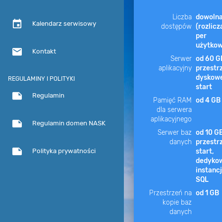
Liczba
dowoln
event
Kalendarz serwisowy
dostępów
(rozlicz
per
użytkow
email
Kontakt
Serwer
od 60 G
aplikacyjny
przestr
dyskowe
REGULAMINY I POLITYKI
start
note
Regulamin
Pamięć RAM
od 4 GB
dla serwera
aplikacyjnego
note
Regulamin domen NASK
Serwer baz
od 10 G
danych
przestr
note
start,
Polityka prywatności
dedyko
instanc
SQL
Przestrzeń na
od 1 GB
kopie baz
danych