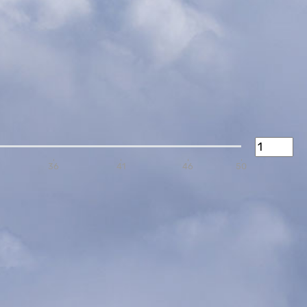
36
41
46
50