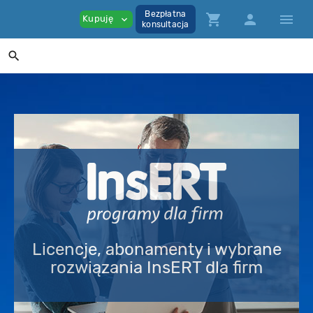
Bezpłatna
shopping_cart
person
menu
Kupuję
expand_more
konsultacja
search
Licencje, abonamenty i wybrane
rozwiązania InsERT dla firm