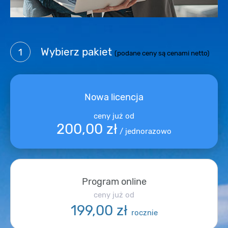
Wybierz pakiet
1
(podane ceny są cenami netto)
Nowa licencja
ceny już od
200,00 zł
/ jednorazowo
Program online
ceny już od
199,00 zł
rocznie