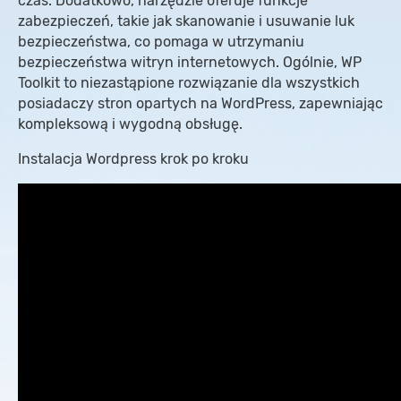
czas. Dodatkowo, narzędzie oferuje funkcje
zabezpieczeń, takie jak skanowanie i usuwanie luk
bezpieczeństwa, co pomaga w utrzymaniu
bezpieczeństwa witryn internetowych. Ogólnie, WP
Toolkit to niezastąpione rozwiązanie dla wszystkich
posiadaczy stron opartych na WordPress, zapewniając
kompleksową i wygodną obsługę.
Instalacja Wordpress krok po kroku