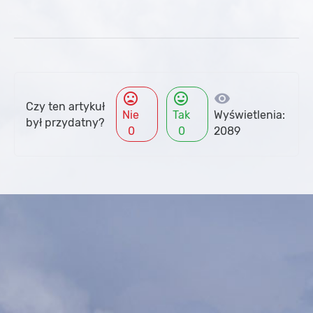
mood_bad
mood
visibility
Czy ten artykuł
Nie
Tak
Wyświetlenia:
był przydatny?
0
0
2089