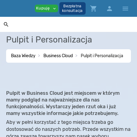
Bezpłatna
shopping_cart
person
menu
Kupuję
expand_more
konsultacja
search
Pulpit i Personalizacja
Baza Wiedzy
Business Cloud
Pulpit i Personalizacja
Pulpit w Business Cloud jest miejscem w którym
mamy podgląd na najważniejsze dla nas
funkcjonalności. Wystarczy jeden rzut oka i już
mamy wszystkie informacje jakie potrzebujemy.
Aby w pełni korzystać z tego miejsca trzeba go
dostosować do naszych potrzeb. Przede wszystkim na
górze zawsze towarzyszy nam pasek wyboru