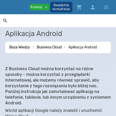
Bezpłatna
shopping_cart
person
menu
Kupuję
expand_more
konsultacja
search
Aplikacja Android
Baza Wiedzy
Business Cloud
Aplikacja Android
Z Business Cloud można korzystać na różne
sposoby - można korzystać z przeglądarki
Internetowej, ale możemy również sprawić, aby
korzystanie z tego rozwiązania było bliżej nas.
Poniżej instrukcja jak zainstalować aplikację na
telefonie, tablecie, lub innym urządzeniu z systemem
Android.
Wśród aplikacji Google należy znaleźć i uruchomić