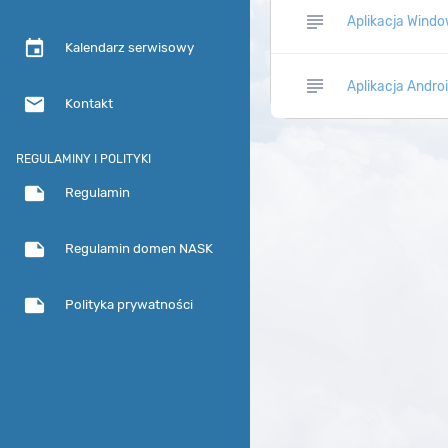
subject
Aplikacja Wind
event
Kalendarz serwisowy
subject
Aplikacja Andro
email
Kontakt
REGULAMINY I POLITYKI
note
Regulamin
note
Regulamin domen NASK
note
Polityka prywatności