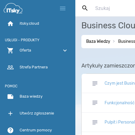
search
menu
home
Business Clo
itsky.cloud
USŁUGI - PRODUKTY
Baza Wiedzy
Business
shopping_cart
expand_more
Oferta
Artykuły zamieszczon
people_outline
Strefa Partnera
subject
Czym jest Busin
POMOC
note
Baza wiedzy
subject
Funkcjonalność
add
Utwórz zgłoszenie
subject
Pulpit i Persona
help
Centrum pomocy