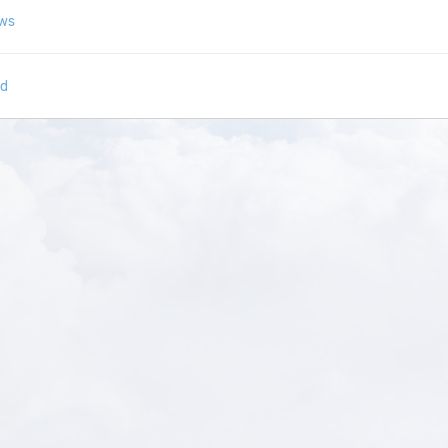
ows
id