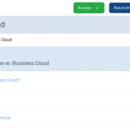
expand_more
Kupuję
Bezpłatn
ud
 Cloud
e w: Business Cloud
ess Cloud?
lizacja