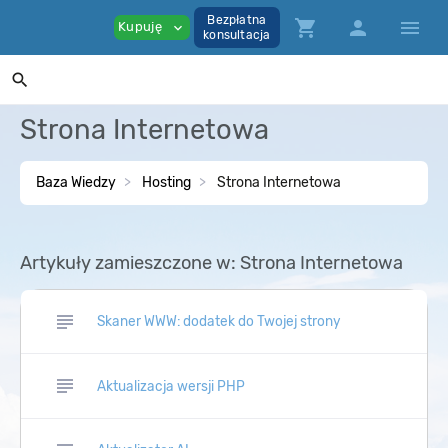
Bezpłatna
shopping_cart
person
menu
Kupuję
expand_more
konsultacja
search
Strona Internetowa
Baza Wiedzy
Hosting
Strona Internetowa
Artykuły zamieszczone w: Strona Internetowa
subject
Skaner WWW: dodatek do Twojej strony
subject
Aktualizacja wersji PHP