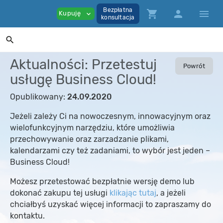
Bezpłatna
shopping_cart
person
menu
Kupuję
expand_more
konsultacja
search
Aktualności: Przetestuj
Powrót
usługę Business Cloud!
Opublikowany:
24.09.2020
Jeżeli zależy Ci na nowoczesnym, innowacyjnym oraz
wielofunkcyjnym narzędziu, które umożliwia
przechowywanie oraz zarzadzanie plikami,
kalendarzami czy też zadaniami, to wybór jest jeden –
Business Cloud!
Możesz przetestować bezpłatnie wersję demo lub
dokonać zakupu tej usługi
klikając tutaj
, a jeżeli
chciałbyś uzyskać więcej informacji to zapraszamy do
kontaktu.