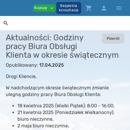
Bezpłatna
shopping_cart
person
menu
Kupuję
expand_more
konsultacja
search
Aktualności: Godziny
Powrót
pracy Biura Obsługi
Klienta w okresie świątecznym
Opublikowany:
17.04.2025
Drogi Kliencie,
W nadchodzącym okresie świątecznym zmianie
ulegną godziny pracy Biura Obsługi Klienta:
18 kwietnia 2025 (Wielki Piątek): 8:00 - 16:00,
21 kwietnia 2025 (Poniedziałek Wielkanocny):
biuro nieczynne,
2 maja biuro nieczynne
.