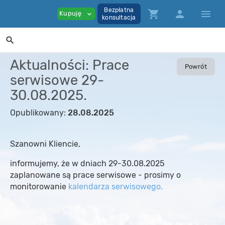
Bezpłatna
shopping_cart
person
menu
Kupuję
expand_more
konsultacja
search
Aktualności: Prace
Powrót
serwisowe 29-
30.08.2025.
Opublikowany:
28.08.2025
Szanowni Kliencie,
informujemy, że w dniach 29-30.08.2025
zaplanowane są prace serwisowe - prosimy o
monitorowanie
kalendarza serwisowego.